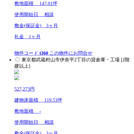
敷地面積
147.01
坪
使用開始日
相談
敷金(保証金)
3ヶ月
礼金
1ヶ月
物件コード
t360
この物件にお問合せ
東京都武蔵村山市伊奈平2丁目の貸倉庫・工場 [2階
建以上]
527,273
円
建物床面積
119.53
坪
敷地面積 -
使用開始日
相談
敷金(保証金)
3ヶ月