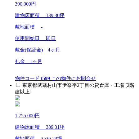
390,000
円
建物床面積
139.30
坪
敷地面積 -
使用開始日 即日
敷金(保証金)
4ヶ月
礼金
1ヶ月
物件コード
t599
この物件にお問合せ
東京都武蔵村山市伊奈平2丁目の貸倉庫・工場 [2階
建以上]
1,755,000
円
建物床面積
389.31
坪
敷地面積
3536.29
坪