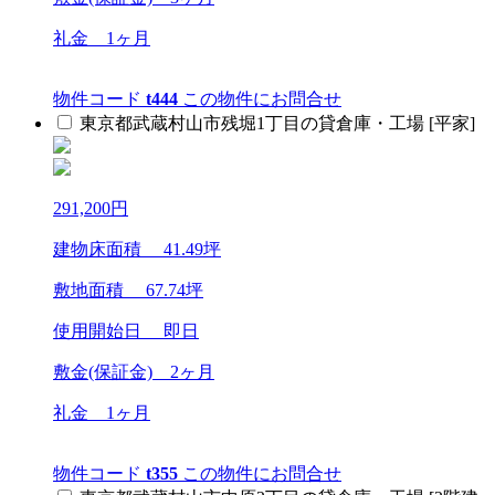
礼金
1ヶ月
物件コード
t444
この物件にお問合せ
東京都武蔵村山市残堀1丁目の貸倉庫・工場 [平家]
291,200
円
建物床面積
41.49
坪
敷地面積
67.74
坪
使用開始日 即日
敷金(保証金)
2ヶ月
礼金
1ヶ月
物件コード
t355
この物件にお問合せ