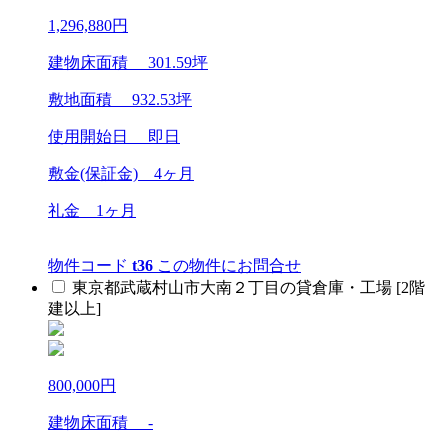
1,296,880
円
建物床面積
301.59
坪
敷地面積
932.53
坪
使用開始日 即日
敷金(保証金)
4ヶ月
礼金
1ヶ月
物件コード
t36
この物件にお問合せ
東京都武蔵村山市大南２丁目の貸倉庫・工場 [2階
建以上]
800,000
円
建物床面積 -