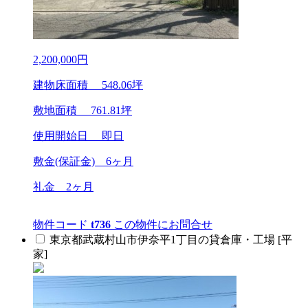
2,200,000
円
建物床面積
548.06
坪
敷地面積
761.81
坪
使用開始日 即日
敷金(保証金)
6ヶ月
礼金
2ヶ月
物件コード
t736
この物件にお問合せ
東京都武蔵村山市伊奈平1丁目の貸倉庫・工場 [平
家]