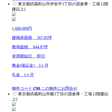
東京都武蔵村山市伊奈平3丁目の貸倉庫・工場 [2階
建以上]
1,600,000
円
建物床面積
367.85
坪
敷地面積
844.87
坪
使用開始日 即日
敷金(保証金)
3ヶ月
礼金
1ヶ月
物件コード
t708
この物件にお問合せ
東京都武蔵村山市榎3丁目の貸倉庫・工場 [2階建以
上]