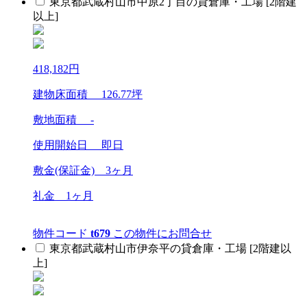
東京都武蔵村山市中原2丁目の貸倉庫・工場 [2階建
以上]
418,182
円
建物床面積
126.77
坪
敷地面積 -
使用開始日 即日
敷金(保証金)
3ヶ月
礼金
1ヶ月
物件コード
t679
この物件にお問合せ
東京都武蔵村山市伊奈平の貸倉庫・工場 [2階建以
上]