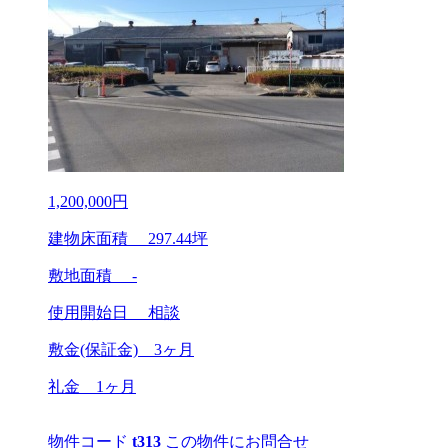
1,200,000
円
建物床面積
297.44
坪
敷地面積 -
使用開始日
相談
敷金(保証金)
3ヶ月
礼金
1ヶ月
物件コード
t313
この物件にお問合せ