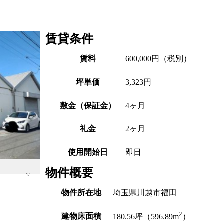
賃貸条件
賃料
600,000
円（税別）
坪単価
3,323円
敷金（保証金）
4ヶ月
礼金
2ヶ月
使用開始日
即日
物件概要
1
/
物件所在地
埼玉県川越市福田
2
建物床面積
180.56
坪（596.89m
）