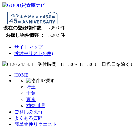
現在の登録物件数 ：
2,893
件
お探し物件情報 ：
5,202
件
サイトマップ
検討中リスト(
0
件)
HOME
埼玉
千葉
東京
神奈川県
ご利用の流れ
よくある質問
簡単物件リクエスト