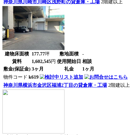
神奈川県川崎市川崎区浅野町の貸倉庫・工場
2階建以上
建物床面積
177.77
坪
敷地面積
-
賃料
1,602,545
円
使用開始日
相談
敷金(保証金)
3ヶ月
礼金
1ヶ月
物件コード
k619
神奈川県横浜市金沢区福浦2丁目の貸倉庫・工場
2階建以上