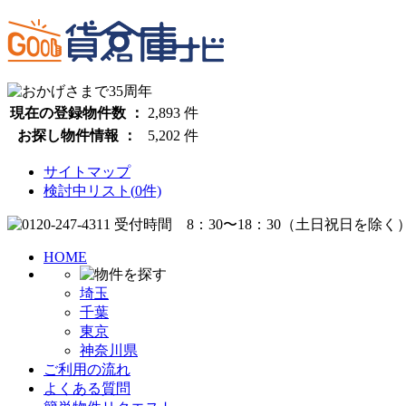
現在の登録物件数 ：
2,893
件
お探し物件情報 ：
5,202
件
サイトマップ
検討中リスト(
0
件)
HOME
埼玉
千葉
東京
神奈川県
ご利用の流れ
よくある質問