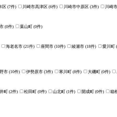
区 (
7
件)
川崎市高津区 (
6
件)
川崎市中原区 (
3
件)
川崎市
市 (
0
件)
葉山町 (
0
件)
)
海老名市 (
21
件)
座間市 (
10
件)
綾瀬市 (
18
件)
愛川町 
野市 (
10
件)
伊勢原市 (
3
件)
寒川町 (
8
件)
大磯町 (
0
件)
井町 (
2
件)
松田町 (
0
件)
山北町 (
1
件)
開成町 (
0
件)
箱根