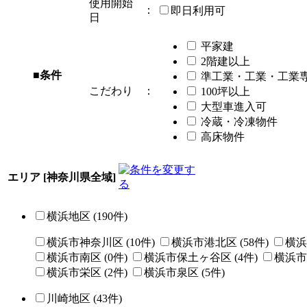
使用開始
：
即日利用可
日
平家建
2階建以上
■条件
準工業・工業・工業
こだわり
：
100坪以上
大型車進入可
冷蔵・冷凍物件
高床物件
エリア
[神奈川県全域]
横浜地区 (
190
件)
横浜市神奈川区 (
10
件)
横浜市港北区 (
58
件)
横浜
横浜市南区 (
0
件)
横浜市保土ヶ谷区 (
4
件)
横浜市
横浜市栄区 (
2
件)
横浜市泉区 (
5
件)
川崎地区 (
43
件)