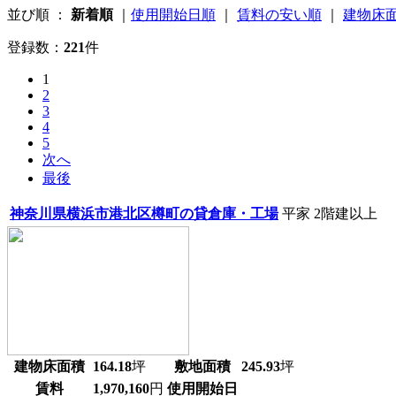
並び順 ：
新着順
｜
使用開始日順
｜
賃料の安い順
｜
建物床
登録数：
221
件
1
2
3
4
5
次へ
最後
神奈川県横浜市港北区樽町の貸倉庫・工場
平家
2階建以上
建物床面積
164.18
坪
敷地面積
245.93
坪
賃料
1,970,160
円
使用開始日