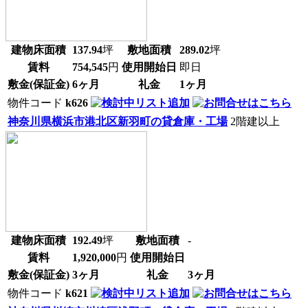
建物床面積
137.94
坪
敷地面積
289.02
坪
賃料
754,545
円
使用開始日
即日
敷金(保証金)
6ヶ月
礼金
1ヶ月
物件コード
k626
神奈川県横浜市港北区新羽町の貸倉庫・工場
2階建以上
建物床面積
192.49
坪
敷地面積
-
賃料
1,920,000
円
使用開始日
敷金(保証金)
3ヶ月
礼金
3ヶ月
物件コード
k621