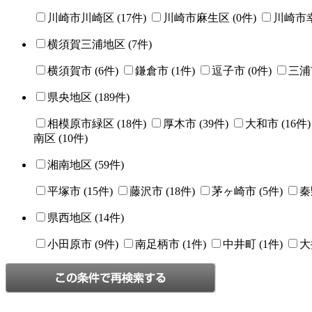
川崎市川崎区 (
17
件)
川崎市麻生区 (
0
件)
川崎市幸
横須賀三浦地区 (
7
件)
横須賀市 (
6
件)
鎌倉市 (
1
件)
逗子市 (
0
件)
三浦
県央地区 (
189
件)
相模原市緑区 (
18
件)
厚木市 (
39
件)
大和市 (
16
件
南区 (
10
件)
湘南地区 (
59
件)
平塚市 (
15
件)
藤沢市 (
18
件)
茅ヶ崎市 (
5
件)
秦
県西地区 (
14
件)
小田原市 (
9
件)
南足柄市 (
1
件)
中井町 (
1
件)
大