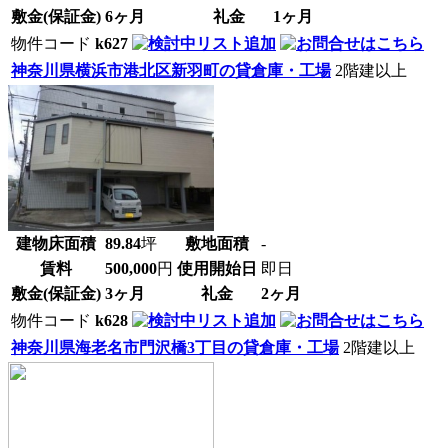
敷金(保証金)
6ヶ月
礼金
1ヶ月
物件コード
k627
神奈川県横浜市港北区新羽町の貸倉庫・工場
2階建以上
建物床面積
89.84
坪
敷地面積
-
賃料
500,000
円
使用開始日
即日
敷金(保証金)
3ヶ月
礼金
2ヶ月
物件コード
k628
神奈川県海老名市門沢橋3丁目の貸倉庫・工場
2階建以上