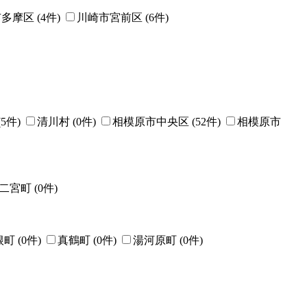
多摩区 (
4
件)
川崎市宮前区 (
6
件)
(
5
件)
清川村 (
0
件)
相模原市中央区 (
52
件)
相模原市
二宮町 (
0
件)
町 (
0
件)
真鶴町 (
0
件)
湯河原町 (
0
件)